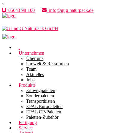
';
05643 98-100
info@gug-naturpack.de
Unternehmen
Über uns
Umwelt & Ressourcen
Team
Aktuelles
Jobs
Produkte
Einwegpaletten
Sonderpaletten
Transportkisten
EPAL Europaletten
EPAL CP-Paletten
Paletten-Zubehör
Fertigung
Service